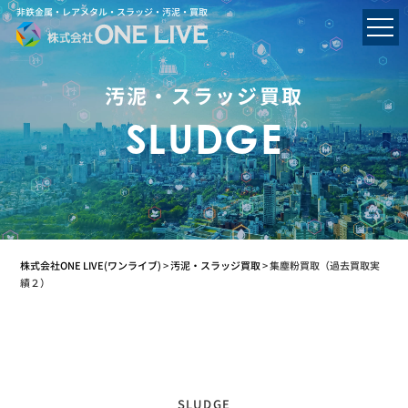
非鉄金属・レアメタル・スラッジ・汚泥・買取
汚泥・スラッジ買取
SLUDGE
株式会社ONE LIVE(ワンライブ)
>
汚泥・スラッジ買取
>
集塵粉買取（過去買取実
績２）
SLUDGE