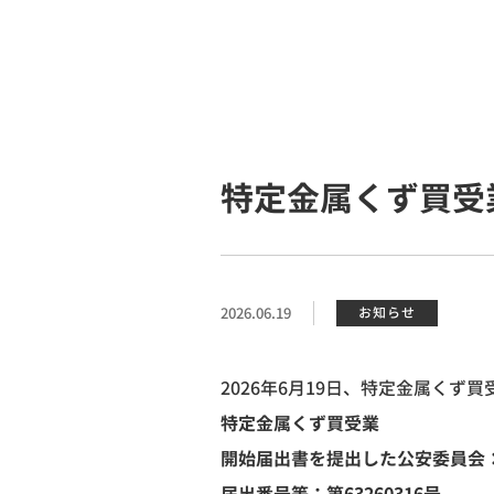
特定金属くず買受
2026.06.19
お知らせ
2026
年
6
月
19
日、特定金属くず買
特定金属くず買受業
開始届出書を提出した公安委員会