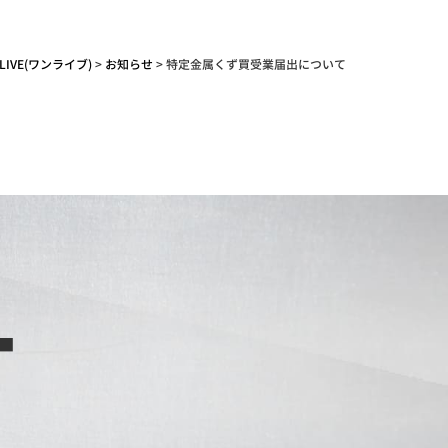
LIVE(ワンライブ)
>
お知らせ
>
特定金属くず買受業届出について
T