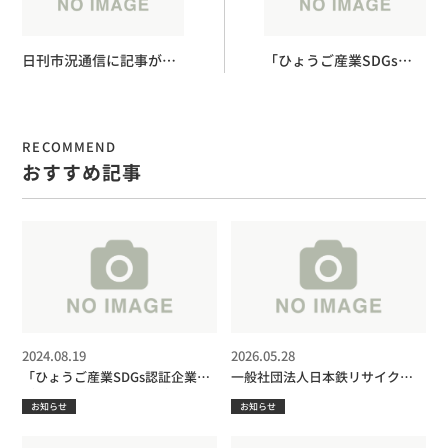
日刊市況通信に記事が掲
「ひょうご産業SDGs認
載されました
証企業（スタンダードス
テージ）」に認証されま
した。
RECOMMEND
おすすめ記事
2024.08.19
2026.05.28
「ひょうご産業SDGs認証企業
一般社団法人日本鉄リサイクル
（スタンダードステージ）」に
工業会 第36回全国大会in東京PR
お知らせ
お知らせ
認証されました。
ブース出展のご案内