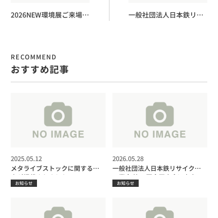
2026NEW環境展ご来場の
一般社団法人日本鉄リサ
お礼
イクル工業会 第36回全国
大会in東京PRブース出展
のご案内
RECOMMEND
おすすめ記事
2025.05.12
2026.05.28
メタライブストックに関する記
一般社団法人日本鉄リサイクル
事が掲載されました
工業会 第36回全国大会in東京PR
お知らせ
お知らせ
ブース出展のご案内