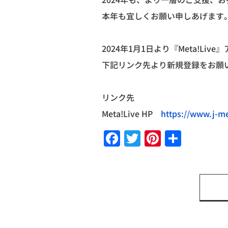
2024
年も、より一層のご支援、お
本年も宜しくお願い申しあげます
2024
年
1
月
1
日より『
Meta!Live
』
下記リンク先より新規登録をお願
リンク先
Meta!Live HP
https://www.j-m
Facebook
Twitter
Pinteres
共
有